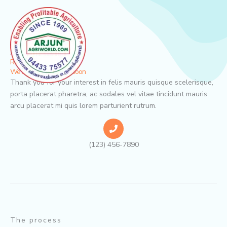
Skip
to
content
Admission
Ready to enroll?
We hope to meet you soon
Thank you for your interest in felis mauris quisque scelerisque,
porta placerat pharetra, ac sodales vel vitae tincidunt mauris
arcu placerat mi quis lorem parturient rutrum.
(123) 456-7890
The process